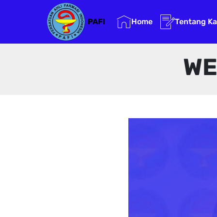
Home
Tentang K
PAFI
WE