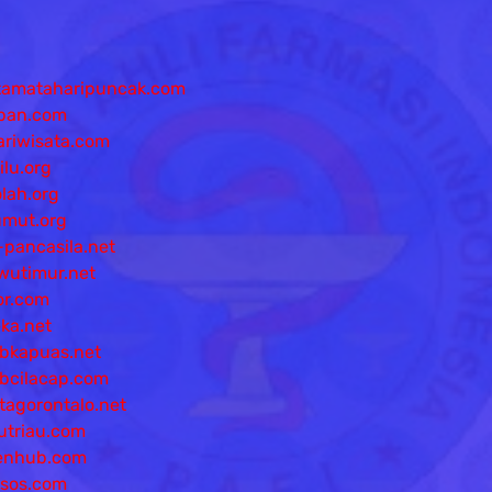
tamataharipuncak.com
apan.com
ariwisata.com
lu.org
lah.org
umut.org
-pancasila.net
utimur.net
or.com
ka.net
bkapuas.net
bcilacap.com
agorontalo.net
triau.com
menhub.com
nsos.com