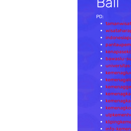
Bali
PD:
tamanwisa
wisatahar
indonesiap
pantaupemi
kenapaseko
bawaslu-s
universitas
kemenagluw
kemenagal
kemenagge
kemenagka
kemenagka
kemenagkot
ulpkemenhu
klipingke
info-keme