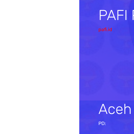
PAFI
pafi.id
Aceh
PD: